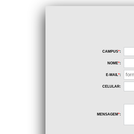
CAMPUS
*
:
NOME
*
:
E-MAIL
*
:
CELULAR:
MENSAGEM
*
: